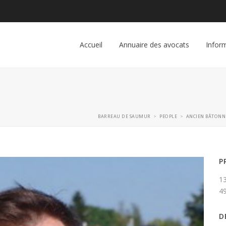
Accueil
Annuaire des avocats
Inform
BARREAU DE SAUMUR
PEOPLE
ANCIEN BÂTONN
>
>
P
1
4
D