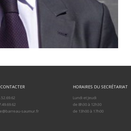
 CONTACTER
HORAIRES DU SECRÉTARIAT
.52.69.62
Lundi et Jeudi
.49.69.62
de 8h30 à 12h30
e@barreau-saumur.fr
de 13h00 à 17h00