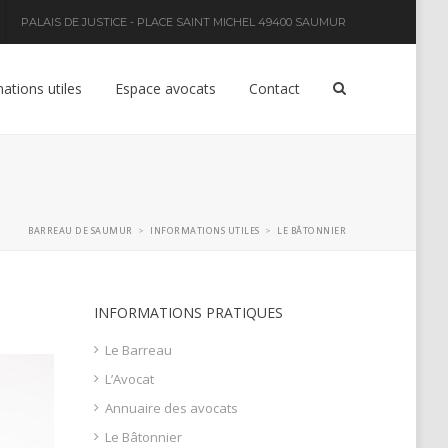
PALAIS DE JUSTICE - PLACE SAINT MICHEL 49400 SAUMUR
ations utiles
Espace avocats
Contact
BARREAU DE SAUMUR
INFORMATIONS UTILES
LE BÂTONNIER
>
>
INFORMATIONS PRATIQUES
Le Barreau
L’Avocat
Annuaire des avocats
Le Bâtonnier