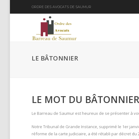
ORDRE DES AVOCATS DE SAUMUR
LE BÂTONNIER
LE MOT DU BÂTONNIE
Le Barreau de Saumur est heureux de se présenter à vous 
Notre Tribunal de Grande Instance, supprimé le 1er janvi
réforme de la carte judiciaire, a été rétabli par décret d