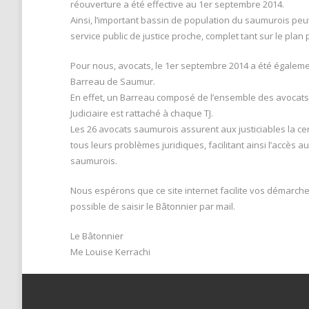
réouverture a été effective au 1er septembre 2014.
Ainsi, l’important bassin de population du saumurois pe
service public de justice proche, complet tant sur le plan p
Pour nous, avocats, le 1er septembre 2014 a été égaleme
Barreau de Saumur.
En effet, un Barreau composé de l’ensemble des avocats 
Judiciaire est rattaché à chaque TJ.
Les 26 avocats saumurois assurent aux justiciables la ce
tous leurs problèmes juridiques, facilitant ainsi l’accès a
saumurois.
Nous espérons que ce site internet facilite vos démarch
possible de saisir le Bâtonnier par mail.
Le Bâtonnier
Me Louise Kerrachi